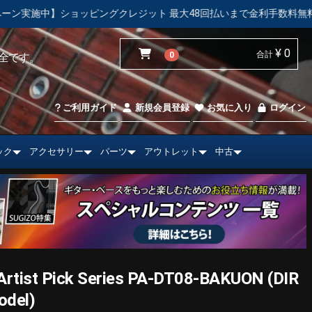
レジット 最大48回払いまで金利手数料無料！
【中古市場】エレ
¥ 0
合計
0
全です。
ご利用ガイド
新規会員登録
お気に入り
ログイン
ック
アクセサリー
パーツ
アウトレット
中古
st Pick Series PA-DT08-BAKUON (DIR
odel)