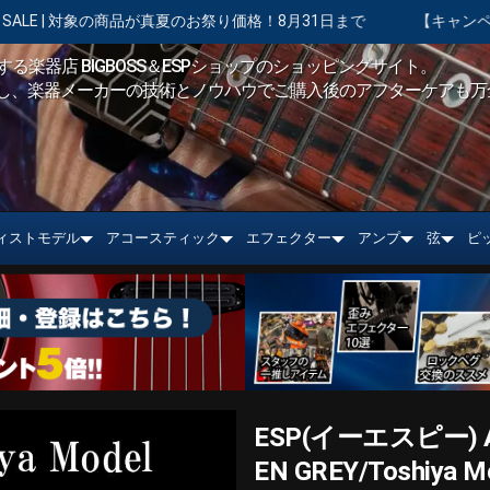
のお祭り価格！8月31日まで
【キャンペーン実施中】ショッピングク
る楽器店 BIGBOSS＆ESPショップのショッピングサイト。
し、楽器メーカーの技術とノウハウでご購入後のアフターケアも万
ィストモデル
アコースティック
エフェクター
アンプ
弦
ピ
ESP(イーエスピー) Arti
EN GREY/Toshiya M