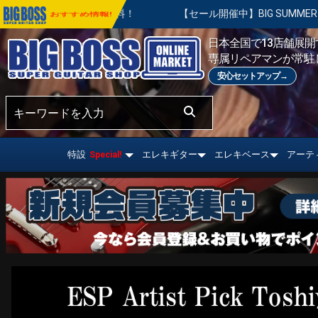
！
【セール開催中】BIG SUMMER SALE | 対象の商品が真夏
おすすめ情報!
日本全国で13店舗展開す
専属リペアマンが常駐
安心セットアップ→
特設
エレキギター
エレキベース
アーテ
Special!