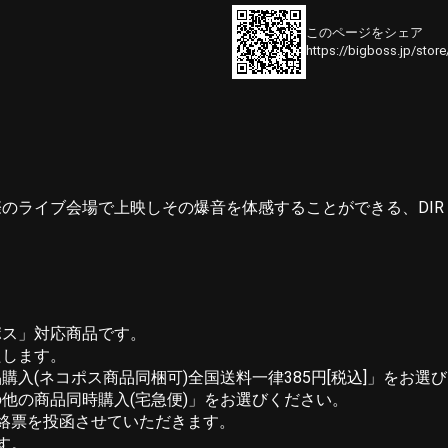
このページをシェア
https://bigboss.jp/stor
イブ会場で上映しその爆音を体感することができる、DIR EN
ポス」対応商品です。
たします。
入(ネコポス商品同梱可)全国送料一律385円[税込]」をお
他の商品同時購入(宅急便)」をお選びください。
連絡票を投函させていただきます。
す。