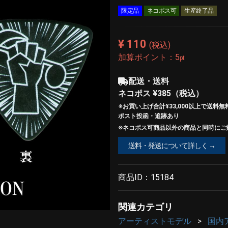
限定品
ネコポス可
生産終了品
¥ 110
(税込)
加算ポイント：
5
pt
配送・送料
ネコポス
¥385
（税込）
※お買い上げ合計¥33,000以上で
送料無
ポスト投函・追跡あり
※ネコポス可商品以外の商品と同時にご購
送料・発送について詳しく →
商品ID：
15184
関連カテゴリ
アーティストモデル
国内