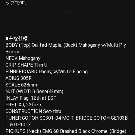
ップです。
■主な仕様
BODY (Top) Quilted Maple, (Back) Mahogany w/Multi Ply
Binding
NECK Mahogany
GRIP SHAPE Thin U
FINGERBOARD Ebony, w/White Binding
ADIUS 305R
SCALE 628mm
NUT (WIDTH) Bone(42mm)
INLAY Flag, 12th at ESP
FRET XJ, 22frets
CONSTRUCTION Set-thru
TUNER GOTOH SG301-04 MG-T BRIDGE GOTOH GE103B-
T & GE101Z
PICKUPS (Neck) EMG 60 Brashed Black Chrome, (Bridge)