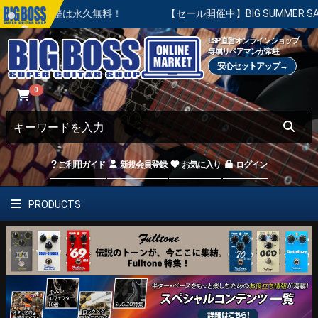
調整は永久無料！
【セール開催中】BIG SUMMER SALE |
ESP直営オンラインショップ
専属リペアマンが常駐
安心セットアップ→
0
ご利用ガイド
新規会員登録
お気に入り
ログイン
PRODUCTS