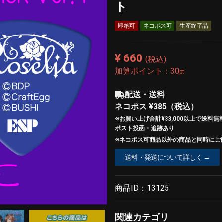
ト
即納可
ネコポス可
生産終了品
¥ 660
(税込)
加算ポイント：
30
pt
配送・送料
ネコポス
¥385
（税込）
※お買い上げ合計¥33,000以上で
送料無
ポスト投函・追跡あり
※ネコポス可商品以外の商品と同時にご購
送料・発送について詳しく →
商品ID：
13125
関連カテゴリ