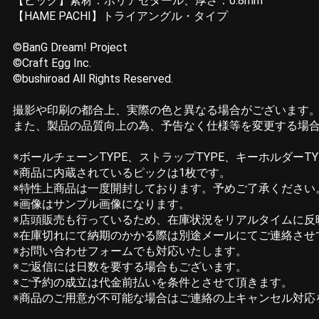
【ピック】素材：ポリアセタール、厚さ：0.8mm
【HAME PACHI】トライアングル・タイプ
©BanG Dream! Project
©Craft Egg Inc.
©bushiroad All Rights Reserved.
撮影や印刷の都合上、実際の色と異なる場合がございます
また、製品の品質向上の為、予告なく仕様等を変更する場
※ボールチェーンTYPE、ストラップTYPE、キーホルダーT
※商品に内蔵されているピックは1枚です。
※特性上商品は一度開封しております。予めご了承ください
※画像はサンプル画像になります。
※店頭販売も行っているため、在庫状況をリアルタイムに
※在庫切れにて納期のかかる際は別途メールにてご連絡させ
※お問い合わせフォームでも対応いたします。
※ご返信には日数を要する場合もございます。
※ご予約の成立は代金前払いを条件とさせて頂きます。
※商品のご用意が不可能な場合はご連絡の上キャンセル対応