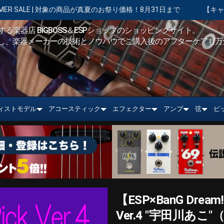
が真夏のお祭り価格！8月31日まで
【キャンペーン実施中】ショッピン
る楽器店 BIGBOSS＆ESPショップのショッピングサイト。
し、楽器メーカーの技術とノウハウでご購入後のアフターケアも万
ィストモデル
アコースティック
エフェクター
アンプ
弦
ピ
【ESP×BanG Dream
Ver.4 "宇田川あこ"（