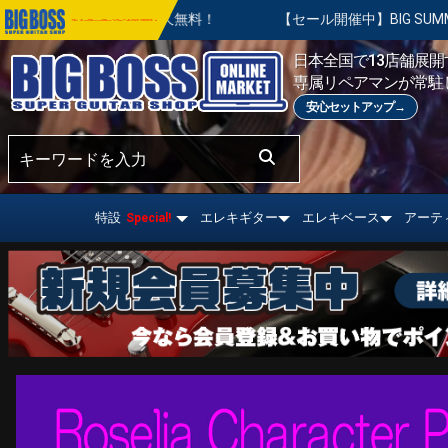
無料！
【セール開催中】BIG SUMMER SALE | 対象の商品
おすすめ情報!
日本全国で13店舗展開す
専属リペアマンが常駐
安心セットアップ→
特設
エレキギター
エレキベース
アーテ
Special!