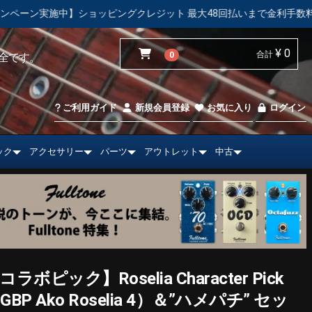
グクレジット 最大48回払いまで金利手数料無料！
【中古市場】
¥ 0
合計
0
全です。
ご利用ガイド
新規会員登録
お気に入り
ログイン
ック
アクセサリー
パーツ
アウトレット
中古
!コラボピック】Roselia Character Pick
GBP Ako Roselia 4）＆”ハメパチ” セッ