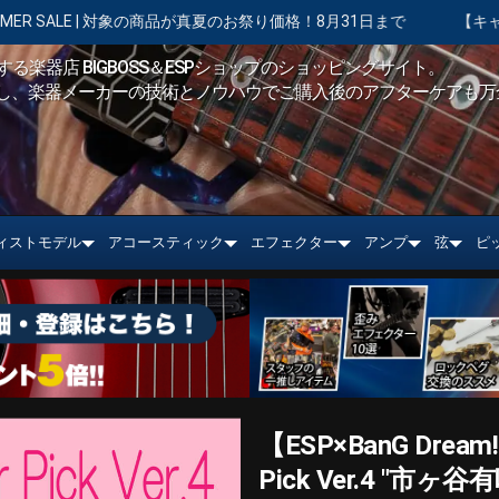
商品が真夏のお祭り価格！8月31日まで
【キャンペーン実施中】ショッ
る楽器店 BIGBOSS＆ESPショップのショッピングサイト。
し、楽器メーカーの技術とノウハウでご購入後のアフターケアも万
ィストモデル
アコースティック
エフェクター
アンプ
弦
ピ
【ESP×BanG Dream
Pick Ver.4 "市ヶ谷有