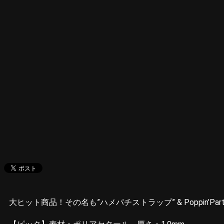
大ヒット商品！その名も”ハメパチストラップ” & Poppin’Party Ch