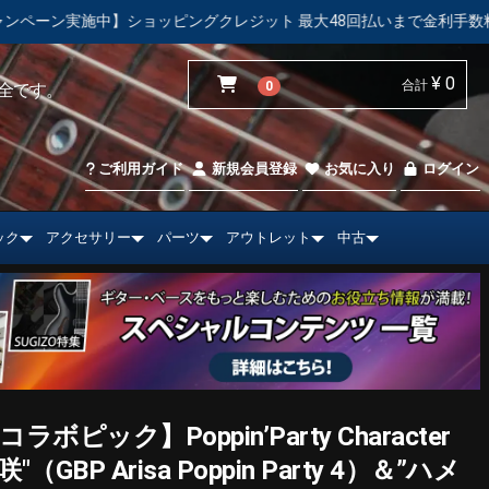
ピングクレジット 最大48回払いまで金利手数料無料！
【中古市
¥ 0
合計
0
全です。
ご利用ガイド
新規会員登録
お気に入り
ログイン
ック
アクセサリー
パーツ
アウトレット
中古
!コラボピック】Poppin’Party Character
咲"（GBP Arisa Poppin Party 4）＆”ハメ