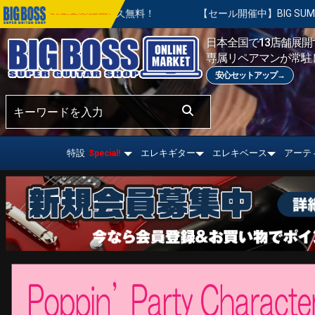
永久無料！
【セール開催中】BIG SUMMER SALE | 対象の
おすすめ情報!
日本全国で13店舗展開す
専属リペアマンが常駐
安心セットアップ→
特設
エレキギター
エレキベース
アーテ
Special!