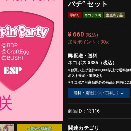
パチ” セット
即納可
ネコポス可
生産終了品
¥ 660
(税込)
加算ポイント：
30
pt
配送・送料
ネコポス
¥385
（税込）
※お買い上げ合計¥33,000以上で
送料無
ポスト投函・追跡あり
※ネコポス可商品以外の商品と同時にご購
送料・発送について詳しく →
商品ID：
13116
関連カテゴリ