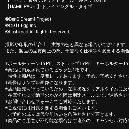
【ピック】素材：ポリアセタール、厚さ：1.0mm
【HAME PACHI】トライアングル・タイプ
©BanG Dream! Project
©Craft Egg Inc.
©bushiroad All Rights Reserved.
撮影や印刷の都合上、実際の色と異なる場合がございます
また、製品の品質向上の為、予告なく仕様等を変更する場
※ボールチェーンTYPE、ストラップTYPE、キーホルダーT
※商品に内蔵されているピックは1枚です。
※特性上商品は一度開封しております。予めご了承ください
※画像はサンプル画像になります。
※店頭販売も行っているため、在庫状況をリアルタイムに
※在庫切れにて納期のかかる際は別途メールにてご連絡させ
※お問い合わせフォームでも対応いたします。
※ご返信には日数を要する場合もございます。
※ご予約の成立は代金前払いを条件とさせて頂きます。
※商品のご用意が不可能な場合はご連絡の上キャンセル対応