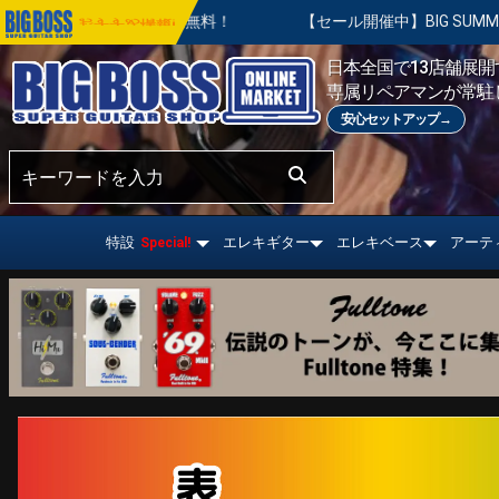
無料！
【セール開催中】BIG SUMMER SALE | 対象の商品が
おすすめ情報!
日本全国で13店舗展開す
専属リペアマンが常駐
安心セットアップ→
特設
エレキギター
エレキベース
アーテ
Special!