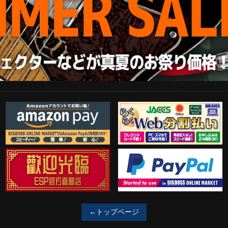
Amazon Pay
らくらくWeb分割払い
歓迎工臨
PayPal決済がご利用可能！
←トップページ