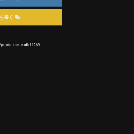
を書く
e/products/detail/11269