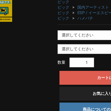
ピック
ピック
国内アーティスト
ピック
ESP / イーエスピ
ピック
ハメパチ
数量
カート
お気に入
商品について