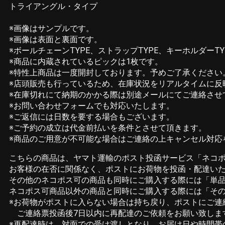
トライアングル・タイプ
※画像はサンプルです。
※画像は表面と裏面です。
※ボールチェーンTYPE、ストラップTYPE、キーホルダーT
※商品に内蔵されているピックは1枚です。
※特性上商品は一度開封しております。予めご了承ください
※店頭販売も行っているため、在庫状況をリアルタイムに
※在庫切れにて納期のかかる際は別途メールにてご連絡させ
※お問い合わせフォームでも対応いたします。
※ご返信には日数を要する場合もございます。
※ご予約の成立は代金前払いを条件とさせて頂きます。
※商品のご用意が不可能な場合はご連絡の上キャンセル対応
こちらの商品は、ヤマト運輸のポスト投函サービス「ネコ
お客様の在否に関係なく、ポストにお荷物を投函・配達い
その他のネコポス可の商品も同時にご購入する際には「単品購
ネコポス可商品以外の商品と同時にご購入する際には「その
※お荷物がポストに入らない場合は持ち戻り、ポストにご
ご連絡票投函後7日以内に再配達のご依頼をお願い致しま
※再配達時は、対面での受け渡しとなり、お届け日や時間帯