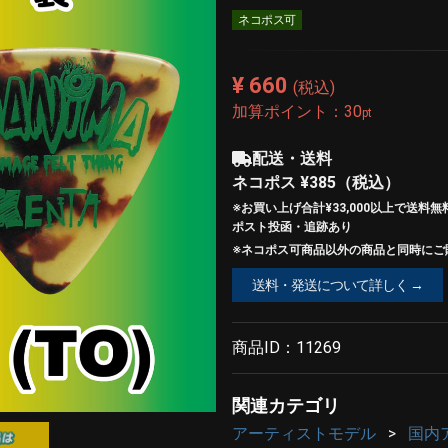
ネコポス可
¥ 660
(税込)
加算ポイント：
30
pt
配送・送料
ネコポス
¥385
（税込）
※お買い上げ合計¥33,000以上で
送料無
ポスト投函・追跡あり
※ネコポス可商品以外の商品と同時にご購
送料・発送について詳しく →
商品ID：
11269
関連カテゴリ
アーティストモデル
国内