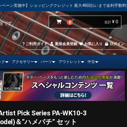
グクレジット 最大48回払いまで金利手数料無料！
【中古市場】
¥ 0
合計
0
全です。
ご利用ガイド
新規会員登録
お気に入り
ログイン
ック
アクセサリー
パーツ
アウトレット
中古
st Pick Series PA-WK10-3
 Model)＆”ハメパチ” セット