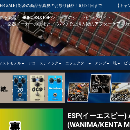
真夏のお祭り価格！8月31日まで
【キャンペーン実施中】ショッピン
る楽器店 BIGBOSS＆ESPショップのショッピングサイト。
し、楽器メーカーの技術とノウハウでご購入後のアフターケアも万
ィストモデル
アコースティック
エフェクター
アンプ
弦
ピ
ESP(イーエスピー) Arti
(WANIMA/KENTA