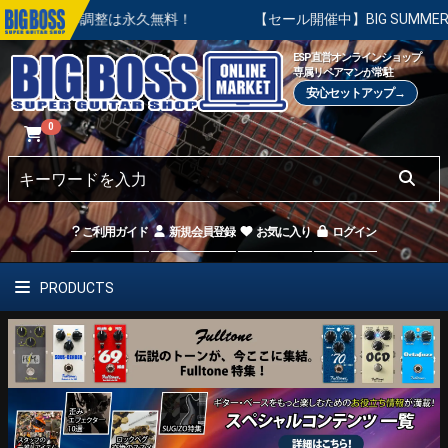
本調整は永久無料！
【セール開催中】BIG SUMMER SALE 
ESP直営オンラインショップ
専属リペアマンが常駐
安心セットアップ→
0
ご利用ガイド
新規会員登録
お気に入り
ログイン
PRODUCTS