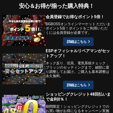
安心＆お得が揃った購入特典！
会員登録でお得なポイント5倍！
BIGBOSSオンラインマーケット ただいま
ポイント5倍！ポイントをご利用いただ
くには会員登録が必要です。
詳細はこちら
ESPオフィシャルリペアマンがセッ
トアップ！
ネック反り、弦高、電気系統チェック 、
ブリッジのセッティングまで、細部に渡
り調整してお届け。ご購入も基本調整は
永久無料。
詳細はこちら
ショッピングクレジット48回払いま
で金利0％！
期間限定！ショッピングクレジットでの
お買い物がお得になるキャンペーン実施