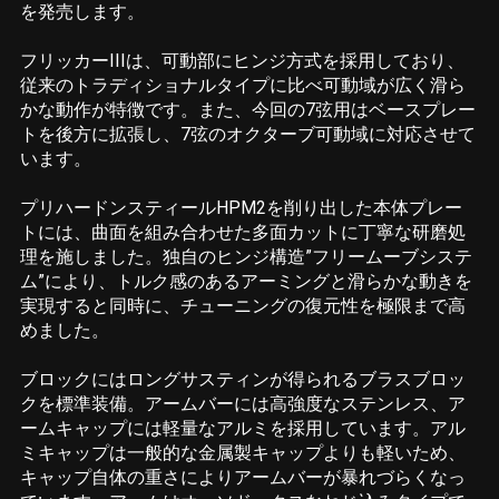
を発売します。
フリッカーIIIは、可動部にヒンジ方式を採用しており、
従来のトラディショナルタイプに比べ可動域が広く滑ら
かな動作が特徴です。また、今回の7弦用はベースプレー
トを後方に拡張し、7弦のオクターブ可動域に対応させて
います。
プリハードンスティールHPM2を削り出した本体プレー
トには、曲面を組み合わせた多面カットに丁寧な研磨処
理を施しました。独自のヒンジ構造”フリームーブシステ
ム”により、トルク感のあるアーミングと滑らかな動きを
実現すると同時に、チューニングの復元性を極限まで高
めました。
ブロックにはロングサスティンが得られるブラスブロッ
クを標準装備。アームバーには高強度なステンレス、ア
ームキャップには軽量なアルミを採用しています。アル
ミキャップは一般的な金属製キャップよりも軽いため、
キャップ自体の重さによりアームバーが暴れづらくなっ