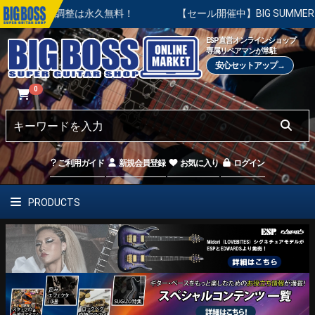
本調整は永久無料！
【セール開催中】BIG SUMMER SALE 
ESP直営オンラインショップ
専属リペアマンが常駐
安心セットアップ→
0
ご利用ガイド
新規会員登録
お気に入り
ログイン
PRODUCTS