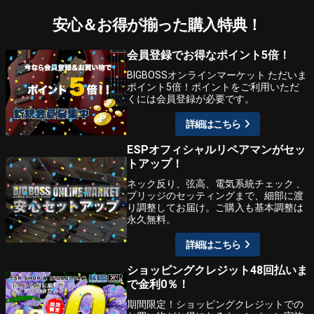
安心＆お得が揃った購入特典！
会員登録でお得なポイント5倍！
BIGBOSSオンラインマーケット ただいま
ポイント5倍！ポイントをご利用いただ
くには会員登録が必要です。
詳細はこちら
ESPオフィシャルリペアマンがセッ
トアップ！
ネック反り、弦高、電気系統チェック 、
ブリッジのセッティングまで、細部に渡
り調整してお届け。ご購入も基本調整は
永久無料。
詳細はこちら
ショッピングクレジット48回払いま
で金利0％！
期間限定！ショッピングクレジットでの