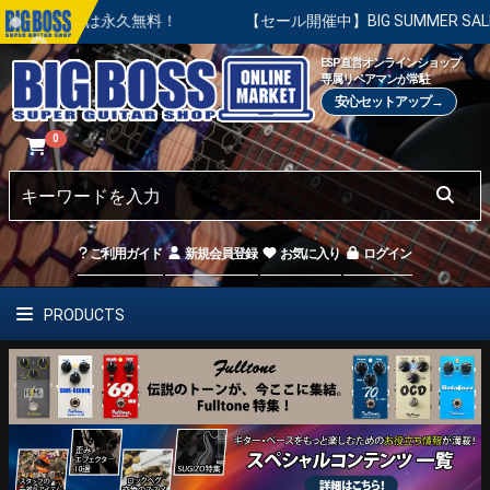
は永久無料！
【セール開催中】BIG SUMMER SALE | 対象
ESP直営オンラインショップ
専属リペアマンが常駐
安心セットアップ→
0
ご利用ガイド
新規会員登録
お気に入り
ログイン
PRODUCTS