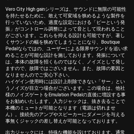
Vero City High gainシリーズは、サウンドに無限の可能性
を持たせるために、敢えて可変域を狭めるような製作を
行っていないため、過度な設定における「ピーという発
振」がコントロール調整によって音として現われること
がございます。これらを抑える設計も可能ですが、著し
くサウンドの幅を狭めてしまうことになり、Boutique
Pedalならではの、ユーザーによる限界サウンドを追い求
めることが可能な設計を施しております。発振について
は、本体の故障を招くものではなく、ノイズとして発し
ますので、故障ではございません。また、故障の要因と
なりませんのでご安心下さい。
ハイゲイン使用時には設計上削除できない「サー」とい
うノイズが目立つ場合がございます。この場合は、他社
様のノイズゲートをEmulation Pedalの直後に増設する事
をお勧めいたします。入力ジャックは、抜き去ることで
本機のミュートが可能となります（電源は切れませ
ん）。接続先のアンプやスピーカーにダメージを与える
事無くジャックの差し替えが可能となっております。
出力ジャックには、特殊な機能を設けております。通常