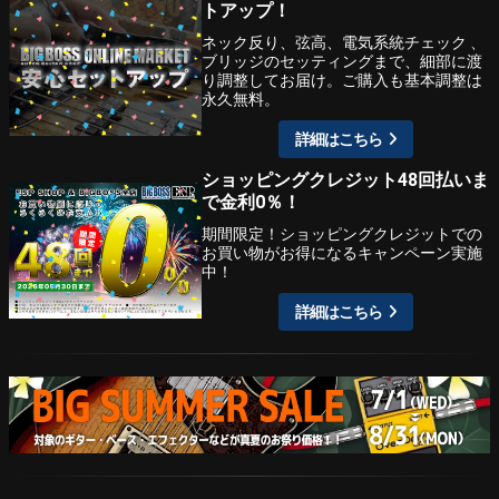
トアップ！
ネック反り、弦高、電気系統チェック 、
ブリッジのセッティングまで、細部に渡
り調整してお届け。ご購入も基本調整は
永久無料。
詳細はこちら
ショッピングクレジット48回払いま
で金利0％！
期間限定！ショッピングクレジットでの
お買い物がお得になるキャンペーン実施
中！
詳細はこちら