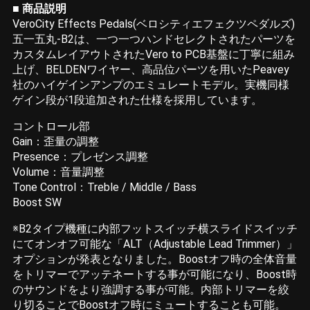
■ 商品説明
VeroCity Effects Pedals(ベロシティエフェクツペダルズ)
五一五丸-B2は、一つ一つハンドセレクトされたパーツを
カスタムレイアウトされたVero to PCB基盤に丁寧に組み
上げ、BELDENワイヤー、高品位パーツを用いたPeavey
社のハイゲインアンプのエミュレートモデル。実機同様
ゲイン段が1段追加された仕様を採用しています。
コントロール部
Gain：歪量の調整
Presence：プレゼンス調整
Volume：音量調整
Tone Control：Treble / Middle / Bass
Boost SW
※B2タイプ機種に内部フットスイッチ横スライドスイッチ
にてオンオフ可能な「ALT（Adjustable Lead Trimmer）」
オプションが発表となりました。Boostオフ時の全体音量
をトリマーでアッテネートする事が可能になり、Boost時
のサウンドをより強調する事が可能。内部トリマーを絞
り切ることでBoostオフ時にミュートすることも可能。