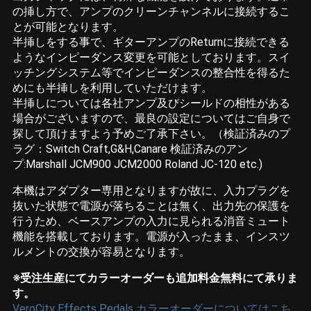
の挿し方で、アンプのクリーンチャンネルに接続するこ
とが可能となります。
半挿しをする事で、ギターアンプのReturnに接続できる
ようなインピーダンス変更を可能としております。スイ
ッチングシステム等でインピーダンスの整合性を得るた
めにも半挿しを利用していただけます。
半挿しについては各社アンプ及びシールドの相性がある
場合がございますので、最良の設定についてはご自身で
探して頂けますよう予めご了承下さい。（検証済みのプ
ラグ：Switch Craft,G&H,Canare 検証済みのアン
プ:Marshall JCM900 JCM2000 Roland JC-120 etc.)
本機はアダプター専用となりますが故に、入力プラグを
抜いた状態で電源が落ちることは無く、出力先の保護を
行うため、ベースアンプの入力に見られる消音ミュート
機能を搭載しております。電源が入ったまま、インスツ
ルメントの交換が容易となります。
※受注生産にてカラーオーダーも追加料金無料にて承りま
す。
VeroCity Effects Pedals カラーオーダーについてはこち