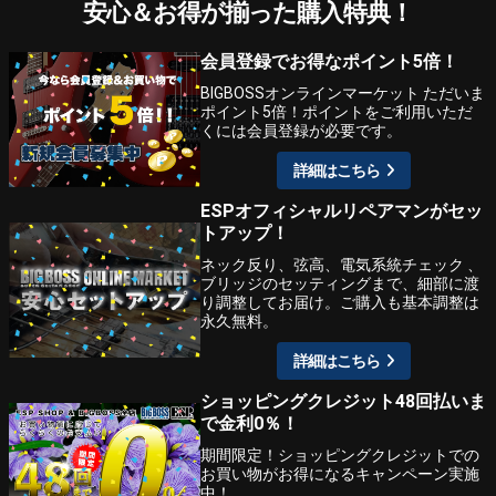
安心＆お得が揃った購入特典！
会員登録でお得なポイント5倍！
BIGBOSSオンラインマーケット ただいま
ポイント5倍！ポイントをご利用いただ
くには会員登録が必要です。
詳細はこちら
ESPオフィシャルリペアマンがセッ
トアップ！
ネック反り、弦高、電気系統チェック 、
ブリッジのセッティングまで、細部に渡
り調整してお届け。ご購入も基本調整は
永久無料。
詳細はこちら
ショッピングクレジット48回払いま
で金利0％！
期間限定！ショッピングクレジットでの
お買い物がお得になるキャンペーン実施
中！