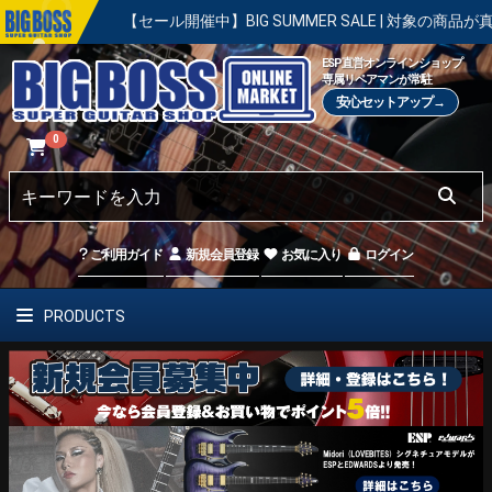
【セール開催中】BIG SUMMER SALE | 対象の商品が真夏のお祭
ESP直営オンラインショップ
専属リペアマンが常駐
安心セットアップ→
0
ご利用ガイド
新規会員登録
お気に入り
ログイン
PRODUCTS