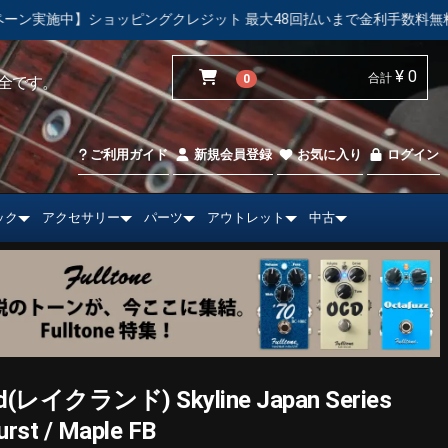
レジット 最大48回払いまで金利手数料無料！
【中古市場】エレ
¥ 0
合計
0
全です。
ご利用ガイド
新規会員登録
お気に入り
ログイン
ック
アクセサリー
パーツ
アウトレット
中古
レイクランド) Skyline Japan Series
rst / Maple FB