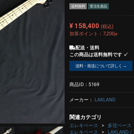
送料無料
受注生産品
¥ 158,400
(税込)
加算ポイント：
7,200
pt
配送・送料
この商品は送料無料です ✓
送料・発送について詳しく →
商品ID：
5169
メーカー：
LAKLAND
関連カテゴリ
エレキベース
多弦ベース
エレキベース
LAKLAND