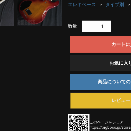
エレキベース
タイプ別
数量
カートに
お気に入
商品について
レビュー
このページをシェア
https://bigboss.jp/stor