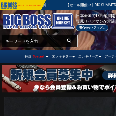
！
【セール開催中】BIG SUMMER SALE | 対象の商品が真夏
おすすめ情報!
日本全国で13店舗展開す
専属リペアマンが常駐
安心セットアップ→
特設
エレキギター
エレキベース
アーテ
Special!