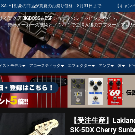
のお祭り価格！8月31日まで
【キャンペーン実施中】ショッピングク
る楽器店 BIGBOSS＆ESPショップのショッピングサイト。
し、楽器メーカーの技術とノウハウでご購入後のアフターケアも万
ィストモデル
アコースティック
エフェクター
アンプ
弦
ピ
【受注生産】Lakland(
SK-5DX Cherry Sunbu