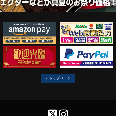
Amazon Pay
らくらくWeb分割払い
歓迎工臨
PayPal決済がご利用可能！
←トップページ