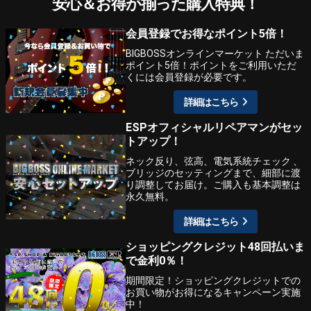
安心＆お得が揃った購入特典！
会員登録でお得なポイント5倍！
BIGBOSSオンラインマーケット ただいま
ポイント5倍！ポイントをご利用いただ
くには会員登録が必要です。
詳細はこちら
ESPオフィシャルリペアマンがセッ
トアップ！
ネック反り、弦高、電気系統チェック 、
ブリッジのセッティングまで、細部に渡
り調整してお届け。ご購入も基本調整は
永久無料。
詳細はこちら
ショッピングクレジット48回払いま
で金利0％！
期間限定！ショッピングクレジットでの
お買い物がお得になるキャンペーン実施
中！