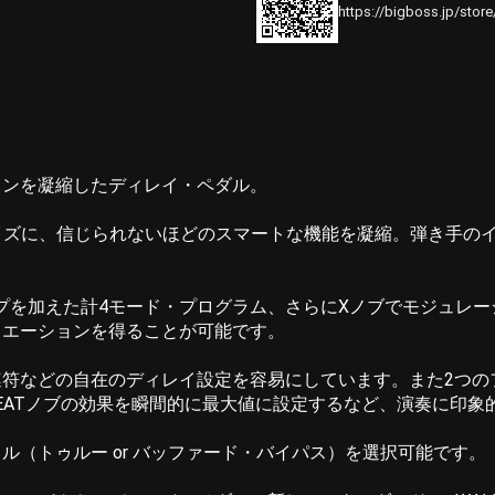
https://bigboss.jp/stor
ョンを凝縮したディレイ・ペダル。
コンパクトサイズに、信じられないほどのスマートな機能を凝縮。弾
プを加えた計4モード・プログラム、さらにXノブでモジュレーシ
リエーションを得ることが可能です。
符などの自在のディレイ設定を容易にしています。また2つの
PEATノブの効果を瞬間的に最大値に設定するなど、演奏に印
（トゥルー or バッファード・バイパス）を選択可能です。