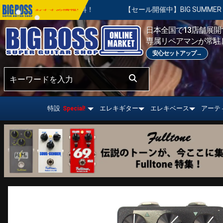
料！
【セール開催中】BIG SUMMER SALE | 対象の商品が
おすすめ情報!
日本全国で13店舗展開す
専属リペアマンが常駐
安心セットアップ→
特設
エレキギター
エレキベース
アーテ
Special!