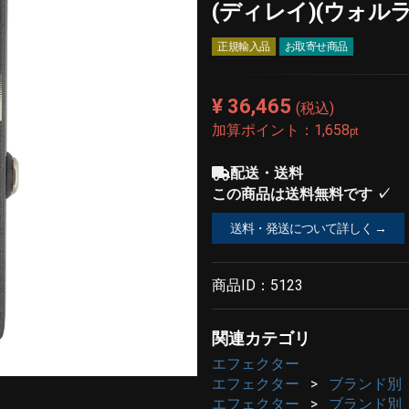
(ディレイ)(ウォル
正規輸入品
お取寄せ商品
¥ 36,465
(税込)
加算ポイント：
1,658
pt
配送・送料
この商品は送料無料です ✓
送料・発送について詳しく →
商品ID：
5123
関連カテゴリ
エフェクター
エフェクター
ブランド別
エフェクター
ブランド別