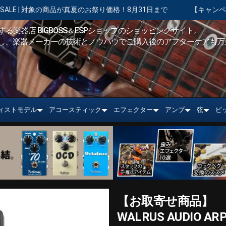
真夏のお祭り価格！8月31日まで
【キャンペーン実施中】ショッピング
る楽器店 BIGBOSS＆ESPショップのショッピングサイト。
し、楽器メーカーの技術とノウハウでご購入後のアフターケアも万
ィストモデル
アコースティック
エフェクター
アンプ
弦
ピ
【お取寄せ商品】
WALRUS AUDIO ARP