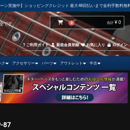
クレジット 最大48回払いまで金利手数料無料！
【中古市場】エ
¥ 0
合計
0
全です。
ご利用ガイド
新規会員登録
お気に入り
ログイン
ック
アクセサリー
パーツ
アウトレット
中古
-87