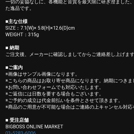
一切の妥協なしに、各機能と音質を最大限に研ぎ澄ました、コ
た逸品です。
■主な仕様
SIZE：7.1(W)× 5.8(H)×12.6(D)cm
WEIGHT：315g
■ 納期
ご注文後、メーカーに確認しましてからご連絡差し上げま
■ご案内
※画像はサンプル画像になります。
※こちらの商品はお取り寄せ商品になります。納期につきま
※お問い合わせフォームでも対応いたします。
※ご返信には日数を要する場合もございます。
※ご予約の成立は代金前払いを条件とさせて頂きます。
※商品のご用意が不可能な場合はご連絡の上キャンセル対応
■ 受注店舗
BIGBOSS ONLINE MARKET
03-5283-6006