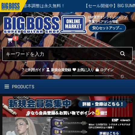
の基本調整は永久無料！
【セール開催中】BIG SUMMER SA
ESP直営オンラインショップ
専属リペアマンが常駐
安心セットアップ→
0
ご利用ガイド
新規会員登録
お気に入り
ログイン
PRODUCTS