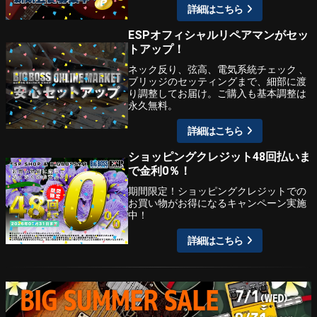
詳細はこちら
ESPオフィシャルリペアマンがセッ
トアップ！
ネック反り、弦高、電気系統チェック 、
ブリッジのセッティングまで、細部に渡
り調整してお届け。ご購入も基本調整は
永久無料。
詳細はこちら
ショッピングクレジット48回払いま
で金利0％！
期間限定！ショッピングクレジットでの
お買い物がお得になるキャンペーン実施
中！
詳細はこちら