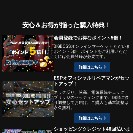
安心＆お得が揃った購入特典！
会員登録でお得なポイント5倍！
BIGBOSSオンラインマーケット ただいま
ポイント5倍！ポイントをご利用いただ
くには会員登録が必要です。
詳細はこちら
ESPオフィシャルリペアマンがセッ
トアップ！
ネック反り、弦高、電気系統チェック 、
ブリッジのセッティングまで、細部に渡
り調整してお届け。ご購入も基本調整は
永久無料。
詳細はこちら
ショッピングクレジット48回払いま