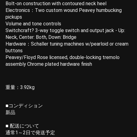
Bolt-on construction with contoured neck heel
Electronics：Two custom wound Peavey humbucking
pickups
Volume and tone controls
Switchcraft? 3-way toggle switch and output jack - Up:
Neck, Center: Both, Down: Bridge
Hardware：Schaller tuning machines w/pearloid or cream
buttons
Peavey/Floyd Rose licensed, double-locking tremolo
assembly Chrome plated hardware finish
重量：3.92kg
■コンディション
新品
■ 配送について
通常1～2日で発送予定