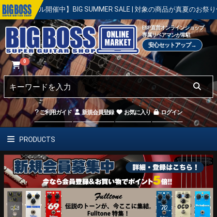
開催中】BIG SUMMER SALE | 対象の商品が真夏のお祭り価格！8月3
ESP直営オンラインショップ
専属リペアマンが常駐
安心セットアップ→
0
ご利用ガイド
新規会員登録
お気に入り
ログイン
PRODUCTS