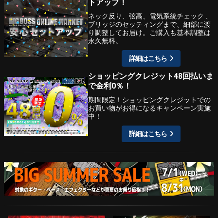
トアップ！
ネック反り、弦高、電気系統チェック 、
ブリッジのセッティングまで、細部に渡
り調整してお届け。ご購入も基本調整は
永久無料。
詳細はこちら
ショッピングクレジット48回払いま
で金利0％！
期間限定！ショッピングクレジットでの
お買い物がお得になるキャンペーン実施
中！
詳細はこちら