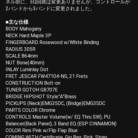
ネル部に、EQ回路は変更ありませんが、コントロールが
2バンドから3バンドに変更されました。
■主な仕様
BODY Mahogany
NECK Hard Maple 3P
FINGERBOARD Rosewood w/White Binding
RADIUS 305R
SCALE 864mm
NUT Bone(40mm)
INLAY Luminlay Dot
FRET JESCAR FW47104-NS, 21 Frets
CONSTRUCTION Bolt-on
TUNER GOTOH GB707E
BRIDGE HIPSHOT Style”A”Brass
PICKUPS (Neck)EMG35DC, (Bridge)EMG35DC
PARTS COLOR Chrome
CONTROLS Master Volume(w/ EQ Thru SW), PU
Balancer(Back Panel), 3 Band EQ (ESP CINNAMON)
COLOR Rimi Pink w/Flip Flap Blue
COMING WITH Certificate, Gig Bag, Pick, Strap