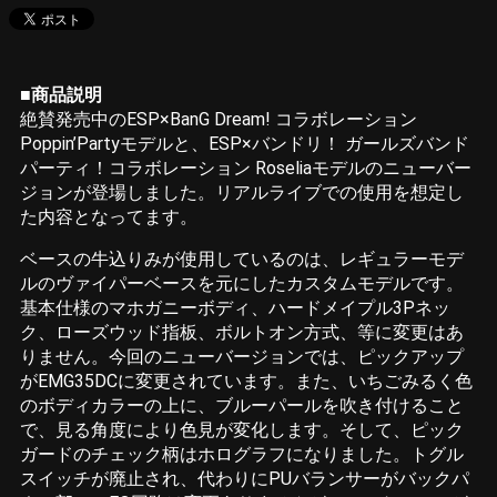
■商品説明
絶賛発売中のESP×BanG Dream! コラボレーション
Poppin’Partyモデルと、ESP×バンドリ！ ガールズバンド
パーティ！コラボレーション Roseliaモデルのニューバー
ジョンが登場しました。リアルライブでの使用を想定し
た内容となってます。
ベースの牛込りみが使用しているのは、レギュラーモデ
ルのヴァイパーベースを元にしたカスタムモデルです。
基本仕様のマホガニーボディ、ハードメイプル3Pネッ
ク、ローズウッド指板、ボルトオン方式、等に変更はあ
りません。今回のニューバージョンでは、ピックアップ
がEMG35DCに変更されています。また、いちごみるく色
のボディカラーの上に、ブルーパールを吹き付けること
で、見る角度により色見が変化します。そして、ピック
ガードのチェック柄はホログラフになりました。トグル
スイッチが廃止され、代わりにPUバランサーがバックパ