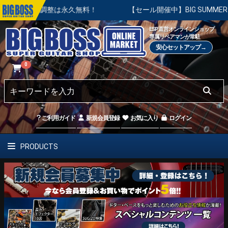
本調整は永久無料！
【セール開催中】BIG SUMMER SALE 
ESP直営オンラインショップ
専属リペアマンが常駐
安心セットアップ→
0
ご利用ガイド
新規会員登録
お気に入り
ログイン
PRODUCTS