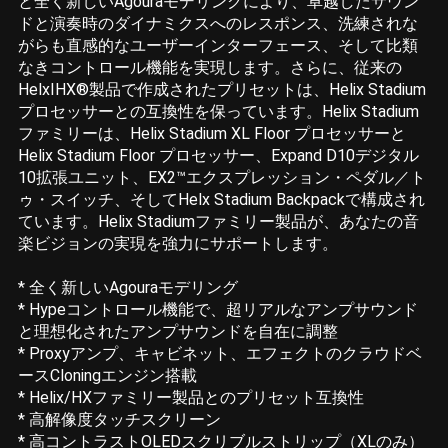
と全く新しいAgouraモデリングにより、卓越したサウン
ドと演奏時のダイナミクスへのレスポンス、洗練されな
がらも直感的なユーザーインターフェース、そして比類
なきコントロール機能を実現します。さらに、従来の
HelxIHX®製品で作成されたプリセットは、Helix Stadium
プロセッサーとの互換性を保っています。Helix Stadium
ファミリーは、Helix Stadium XL Floor プロセッサーと
Helix Stadium Floor プロセッサー、Expand D10デジタル
10拡張ユニット、EX2™エクスプレッション・ペダル／ト
ゥ・スイッチ、そしてHelx Stadium Backpackで構成され
ています。Helix Stadiumファミリー製品が、あなたの音
楽ビジョンの実現を強力にサポートします。
* 全く新しいAgouraモデリング
* Hypeコントロール機能で、超リアルなアンプサウンド
と理想化されたアンプサウンドを自在に調整
* Proxyアンプ、キャビネット、エフェクトのクラウドベ
ースCloningエンジン搭載
* Helix/HXファミリー製品とのプリセット互換性
* 高解像度タッチスクリーン
* 高コントラストOLEDスクリブルストリップ（XLのみ）