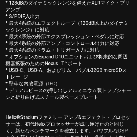
* 128dBのダイナミックレンジを備えたXLRマイク・プリ
アンプ
* S/PDIF入出力
* 最大4系統のエフェクトループ（120dB以上のダイナミ
ックレンジ）に対応
* 最大4系統の外部エクスプレッション・ペダルに対応
* 最大4系統の外部アンプ・コントロール出力に対応
* 最大4系統のドラム・トリガー入力に対応
* オプションのExpand D10ユニットおよび将来的な周辺
機器拡張のためのNexus T™ポート
* USB-C、USB-A、およびリムーバブル32GB microSDス
トレー ジ
* 堅牢な内蔵電源（IEC）
* デュアルピースの押し出しアルミニウム製トップシャー
シと折り曲げ式スチール製ベースプレート
Helix®Stadiumファミリー アンプ&エフェクト・プロセッ
サーは、初代Helixプロセッサーが成し遂げたのと同じ
く、新たなベンチマークを確立します。パワフルなDSP