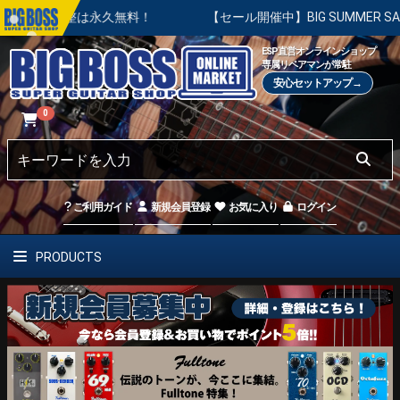
は永久無料！
【セール開催中】BIG SUMMER SALE | 対
ESP直営オンラインショップ
専属リペアマンが常駐
安心セットアップ→
0
ご利用ガイド
新規会員登録
お気に入り
ログイン
PRODUCTS