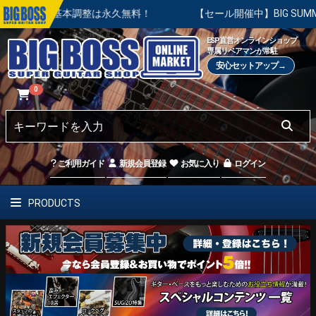
の基本調整は永久無料！
【セール開催中】BIG SUMMER SAL
ESP直営オンラインショップ
専属リペアマンが常駐
安心セットアップ→
0
ご利用ガイド
新規会員登録
お気に入り
ログイン
PRODUCTS