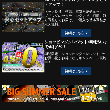
トアップ！
ネック反り、弦高、電気系統チェック 、
ブリッジのセッティングまで、細部に渡
り調整してお届け。ご購入も基本調整は
永久無料。
詳細はこちら
ショッピングクレジット48回払いま
で金利0％！
期間限定！ショッピングクレジットでの
お買い物がお得になるキャンペーン実施
中！
詳細はこちら