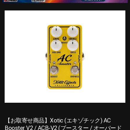
【お取寄せ商品】Xotic (エキゾチック) AC
Booster V2 / ACB-V2 (ブースター / オーバード