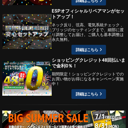
詳細はこちら
ESPオフィシャルリペアマンがセッ
トアップ！
ネック反り、弦高、電気系統チェック 、
ブリッジのセッティングまで、細部に渡
り調整してお届け。ご購入も基本調整は
永久無料。
詳細はこちら
ショッピングクレジット48回払いま
で金利0％！
期間限定！ショッピングクレジットでの
お買い物がお得になるキャンペーン実施
中！
詳細はこちら