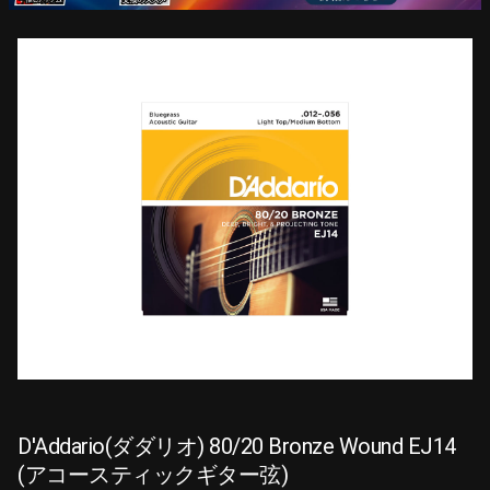
D'Addario(ダダリオ) 80/20 Bronze Wound EJ14
(アコースティックギター弦)