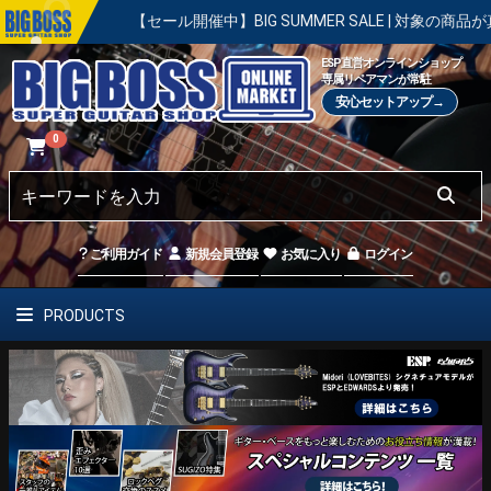
【セール開催中】BIG SUMMER SALE | 対象の商品が真夏の
ESP直営オンラインショップ
専属リペアマンが常駐
安心セットアップ→
0
ご利用ガイド
新規会員登録
お気に入り
ログイン
PRODUCTS