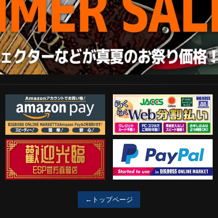
Amazon Pay
らくらくWeb分割払い
歓迎工臨
PayPal決済がご利用可能！
←トップページ