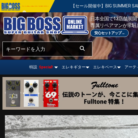
【セール開催中】BIG SUMMER SALE | 対象の商品が真夏のお祭
おすすめ情報!
日本全国で13店舗展開す
専属リペアマンが常駐
安心セットアップ→
特設
エレキギター
エレキベース
アーテ
Special!