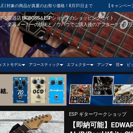
り価格！8月31日まで
【キャンペーン実施中】ショッピングクレジ
る楽器店 BIGBOSS＆ESPショップのショッピングサイト。
し、楽器メーカーの技術とノウハウでご購入後のアフターケアも万
ィストモデル
アコースティック
エフェクター
アンプ
弦
ピ
ESP ギターワークショップ
【即納可能】EDWAR