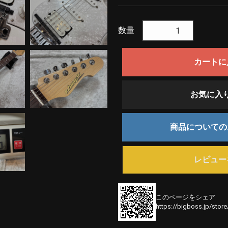
数量
カートに
お気に入
商品について
レビュー
このページをシェア
https://bigboss.jp/stor