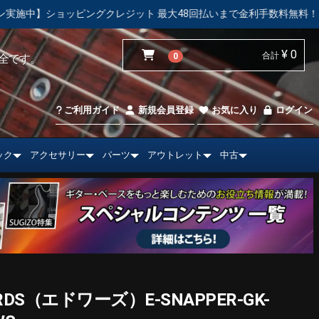
ット 最大48回払いまで金利手数料無料！
【中古市場】エレキギ
¥ 0
合計
0
全です。
ご利用ガイド
新規会員登録
お気に入り
ログイン
ック
アクセサリー
パーツ
アウトレット
中古
DS（エドワーズ）E-SNAPPER-GK-