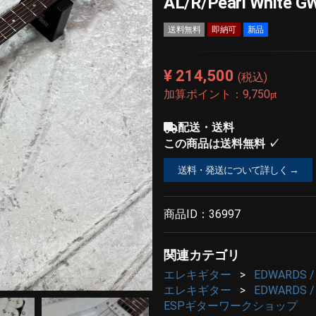
AL/R/Pearl White G
送料無料
即納可
新品
¥ 214,500
(税込)
加算ポイント：
9,750
pt
配送・送料
この商品は送料無料 ✓
送料・発送について詳しく →
商品ID：
36997
関連カテゴリ
エレキギター
EDWARDS
エレキギター
EDWARDS
ESPギターワークショップ