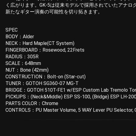
く広がります。GK-5は従来モデルで採用されていたアナロ
新たなギター演奏の可能性を切り拓きます。
SPEC
BODY：Alder
NECK：Hard Maple(CT System)
FINGERBOARD：Rosewood, 22Frets
RADIUS：305R
SCALE：648mm
NUT：Bone (42mm)
CONSTRUCTION：Bolt-on (Star-cut)
TUNER：GOTOH SG360-07 MG-T
BRIDGE：GOTOH 510T-FE1 w/ESP Custom Lab Tremolo Tone
PICKUPS：(Neck&Middle) ESP SS-100, (Bridge) ESP LH-200 
PARTS COLOR：Chrome
CONTROLS：PU Master Volume, 5 WAY Lever PU Selector,