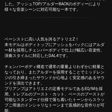
した。アッシュTOP/アルダーBACKのボディーにより
様々な音楽シーンに対応可能な一本です。
ベーシストに高い人気を誇るアトリエZ！
本モデルはボディトップにアッシュをバックにはアルダ
ー材を採用しチェンバーボディで仕上げ幅広い音楽性、
演奏スタイルに対応したDAL4です。
チェンバーボディ構造で通常の重量よりわずかに軽量と
なっており、またアルダーを採用することでミッドレン
ジの引き締まったサウンドが心地よく安定感のあるサウ
ンドを演出できます。
プリアンプはアトリエＺの定番モデルであるEQ/Mを採
用。トレブルのブースト・カット、ベースのブーストが
可能なスタンダード仕様で落ち着いたトーンからスラッ
プご用達のドンシャリなトーンまで直感的な音作りが可
能。