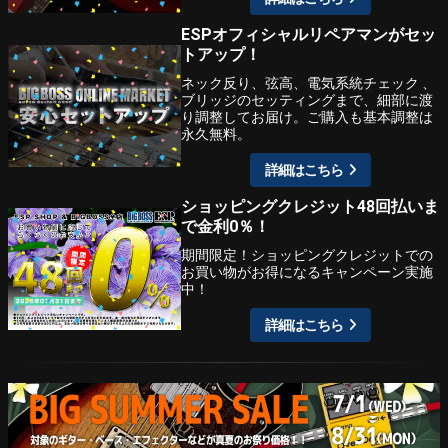
ESPオフィシャルリペアマンがセッ
トアップ！
ネック反り、弦高、電気系統チェック 、
ブリッジのセッティングまで、細部に渡
り調整してお届け。ご購入も基本調整は
永久無料。
詳細はこちら
ショッピングクレジット48回払いま
で金利0％！
期間限定！ショッピングクレジットでの
お買い物がお得になるキャンペーン実施
中！
詳細はこちら