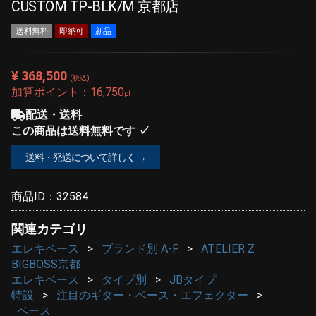
CUSTOM TP-BLK/M 京都店
送料無料
即納可
新品
¥ 368,500
(税込)
加算ポイント：
16,750
pt
配送・送料
この商品は送料無料です ✓
送料・発送について詳しく →
商品ID：
32584
関連カテゴリ
エレキベース
ブランド別 A-F
ATELIER Z
BIGBOSS京都
エレキベース
タイプ別
JBタイプ
特設
注目のギター・ベース・エフェクター
ベース