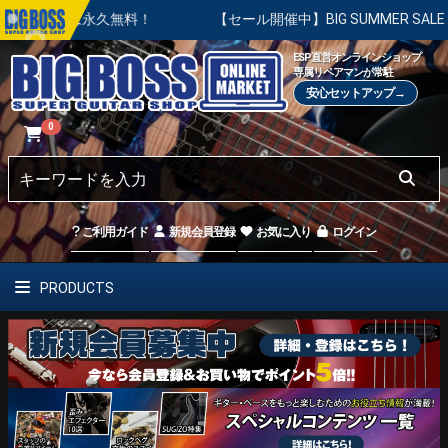
永久無料！
【セール開催中】BIG SUMMER SALE | 対象
ESP直営オンラインショップ
専属リペアマンが常駐
安心セットアップ→
0
ご利用ガイド
新規会員登録
お気に入り
ログイン
PRODUCTS