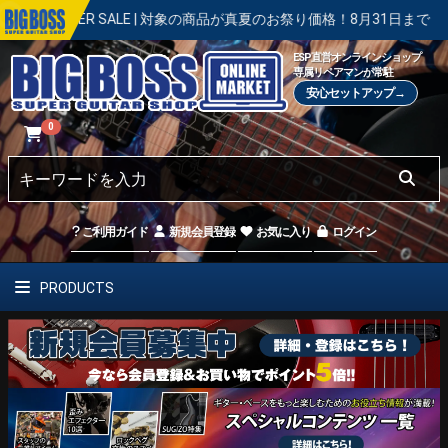
ER SALE | 対象の商品が真夏のお祭り価格！8月31日まで
【キャ
ESP直営オンラインショップ
専属リペアマンが常駐
安心セットアップ→
0
ご利用ガイド
新規会員登録
お気に入り
ログイン
PRODUCTS