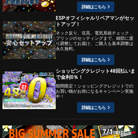
詳細はこちら
ESPオフィシャルリペアマンがセッ
トアップ！
ネック反り、弦高、電気系統チェック 、
ブリッジのセッティングまで、細部に渡
り調整してお届け。ご購入も基本調整は
永久無料。
詳細はこちら
ショッピングクレジット48回払いま
で金利0％！
期間限定！ショッピングクレジットでの
お買い物がお得になるキャンペーン実施
中！
詳細はこちら