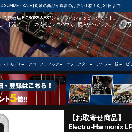
対象の商品が真夏のお祭り価格！8月31日まで
【キャンペーン実施中】シ
る楽器店 BIGBOSS＆ESPショップのショッピングサイト。
し、楽器メーカーの技術とノウハウでご購入後のアフターケアも万
ィストモデル
アコースティック
エフェクター
アンプ
弦
ピ
【お取寄せ商品】
Electro-Harmonix L