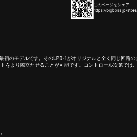
このページをシェア
https://bigboss.jp/stor
Harmonix最初のモデルです。そのLPB-1がオリジナルと全く
クトをより際立たせることが可能です。コントロール次第では
す。