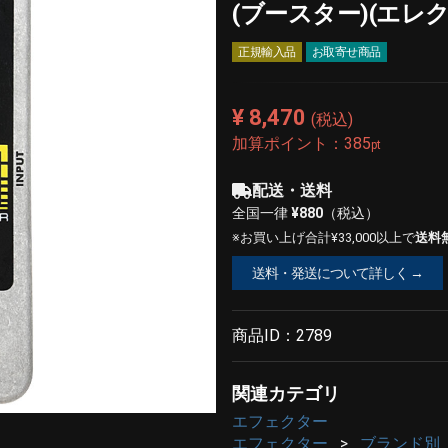
(ブースター)(エレ
正規輸入品
お取寄せ商品
¥ 8,470
(税込)
加算ポイント：
385
pt
配送・送料
全国一律
¥880
（税込）
※お買い上げ合計¥33,000以上で
送料
送料・発送について詳しく →
商品ID：
2789
関連カテゴリ
エフェクター
エフェクター
ブランド別