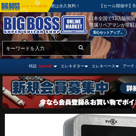
整は永久無料！
【セール開催中】BIG SUMMER SALE | 
おすすめ情報!
日本全国で13店舗展開す
専属リペアマンが常駐
安心セットアップ→
特設
エレキギター
エレキベース
アーテ
Special!