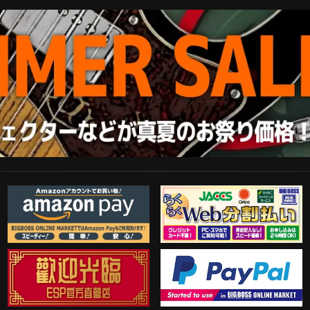
Amazon Pay
らくらくWeb分割払い
歓迎工臨
PayPal決済がご利用可能！