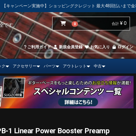
ョッピングクレジット 最大48回払いまで金利手数料無料！
【
¥ 0
合計
0
全です。
ご利用ガイド
新規会員登録
お気に入り
ログイン
ック
アクセサリー
パーツ
アウトレット
中古
PB-1 Linear Power Booster Preamp