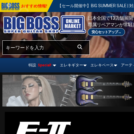
【セール開催中】BIG SUMMER SALE | 対象の商品が真夏のお
おすすめ情報!
日本全国で13店舗展開す
専属リペアマンが常駐
安心セットアップ→
特設
エレキギター
エレキベース
アーテ
Special!