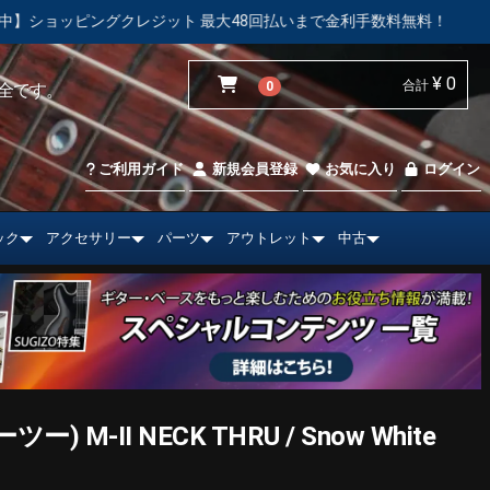
ット 最大48回払いまで金利手数料無料！
【中古市場】エレキギ
¥ 0
合計
0
全です。
ご利用ガイド
新規会員登録
お気に入り
ログイン
ック
アクセサリー
パーツ
アウトレット
中古
) M-II NECK THRU / Snow White