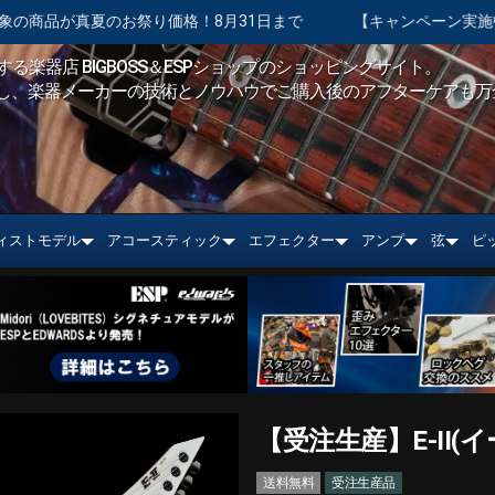
祭り価格！8月31日まで
【キャンペーン実施中】ショッピングクレジ
る楽器店 BIGBOSS＆ESPショップのショッピングサイト。
し、楽器メーカーの技術とノウハウでご購入後のアフターケアも万
ィストモデル
アコースティック
エフェクター
アンプ
弦
ピ
【受注生産】E-II(イーツー
送料無料
受注生産品