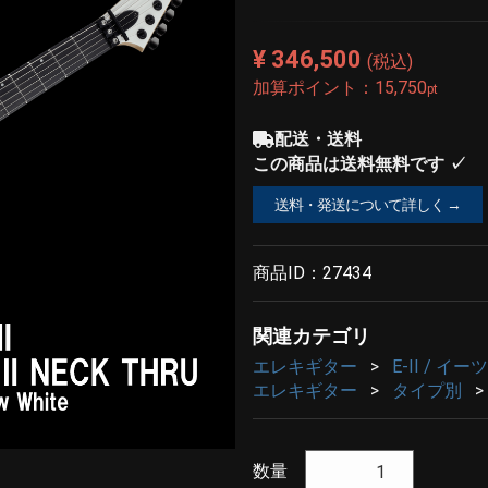
¥ 346,500
(税込)
加算ポイント：
15,750
pt
配送・送料
この商品は送料無料です ✓
送料・発送について詳しく →
商品ID：
27434
関連カテゴリ
エレキギター
E-II / イー
エレキギター
タイプ別
数量