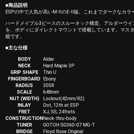
■商品説明
ESPの中で人気が高いM-IIのE-II版。これまでダーク
ハードメイプル3ピースのスルーネック構造、アルダーウイングボ
を、ボディにダイレクトマウントで搭載しています。マス
能です。
■主な仕様
BODY
Alder
NECK
Hard Maple 3P
GRIP SHAPE
Thin U
FINGERBOARD
Ebony
RADIUS
305R
SCALE
648mm
NUT (WIDTH)
Locknut(42mm/R2)
INLAY
Dot, 12th at ESP
FRET
XJ, SS, 24frets
CONSTRUCTION
Neck-thru-body
TUNER
GOTOH SG360-07 MG-T
BRIDGE
Floyd Rose Original