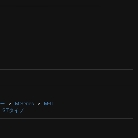
ツー
M Series
M-II
STタイプ