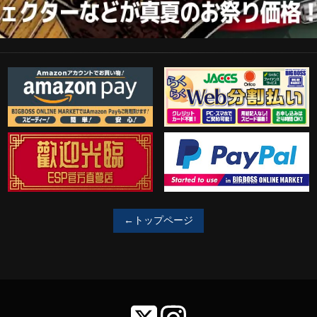
Amazon Pay
らくらくWeb分割払い
歓迎工臨
PayPal決済がご利用可能！
←トップページ