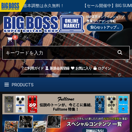
の基本調整は永久無料！
【セール開催中】BIG SUMMER SA
ESP直営オンラインショップ
専属リペアマンが常駐
安心セットアップ→
0
ご利用ガイド
新規会員登録
お気に入り
ログイン
PRODUCTS