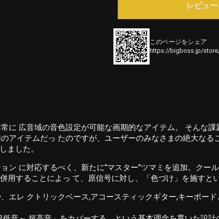
レビュー
このページをシェア
https://bigboss.jp/stor
常に 広音域の音色設定が可能な画期的なアイテム。 そんな課
のアイテムだっ たのですが、ユーザーのみなさまの絶大なる
活しました。
ョン に対応するべく、新たに"マスター"ツマミを追加。クー
を併用することによっ て、原信号に対し、「色づけ」を施すと
、エレ クトリックベース,アコースティックギター,キーボード
、「超低音～ 超高音」をカバーする。という基本理念を貫いた設