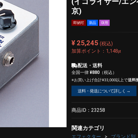
(イコライザー/エン
京)
即納可
新品
Gt用
¥ 25,245
(税込)
加算ポイント：
1,148
pt
配送・送料
全国一律
¥880
（税込）
※お買い上げ合計¥33,000以上で
送料
送料・発送について詳しく →
商品ID：
23258
関連カテゴリ
エフェクター
ブランド別