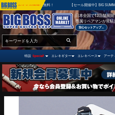
無料！
【セール開催中】BIG SUMMER SALE | 対象の商品が
おすすめ情報!
日本全国で13店舗展開す
専属リペアマンが常駐
安心セットアップ→
特設
エレキギター
エレキベース
アーテ
Special!