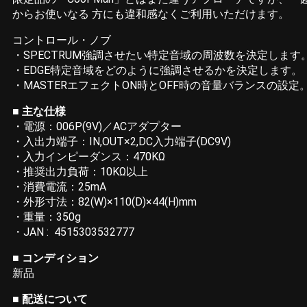
からお使いなる 方にも違和感なくご利用いただけます。
コントロール・ノブ
・SPECTRUM強調させたい特定音域の周波数を決定します
・EDGE特定音域をどのように強調させるかを決定します。
・MASTERエフェクトON時とOFF時の音量バランスの設定
■ 主な仕様
・電源：006P(9V)／ACアダプター
・入出力端子：IN,OUT×2,DC入力端子(DC9V)
・入力インピーダンス：470KΩ
・推奨出力負荷：10KΩ以上
・消費電流：25mA
・外形寸法：82(W)×110(D)×44(H)mm
・重量：350g
・JAN : 4515303532777
■ コンディション
新品
■ 配送について