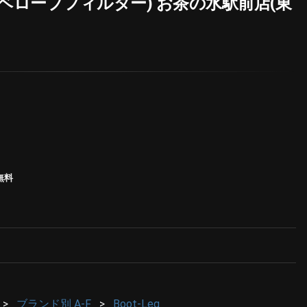
ベロープフィルター) お茶の水駅前店(東
無料
ブランド別 A-F
Boot-Leg