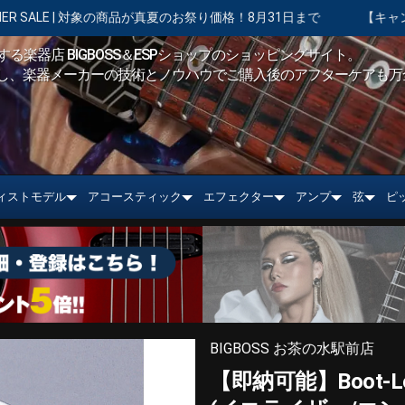
真夏のお祭り価格！8月31日まで
【キャンペーン実施中】ショッピング
る楽器店 BIGBOSS＆ESPショップのショッピングサイト。
し、楽器メーカーの技術とノウハウでご購入後のアフターケアも万
ィストモデル
アコースティック
エフェクター
アンプ
弦
ピ
BIGBOSS お茶の水駅前店
【即納可能】Boot-Leg