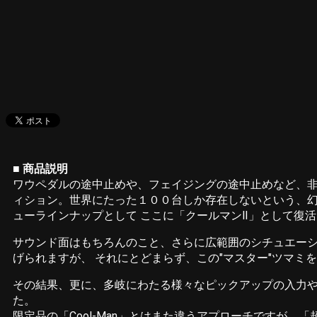
■ 商品説明
ワウペダルの途中止めや、フェイジングの途中止めなど、非
ィション。世界にたった１００台しか存在しないという、幻
ューラインナップとして ここに「クールマンⅡ」として復
サウンド面はもちろんのこと、さらに広範囲のシチュエーシ
げられますが、 それにとどまらず、この"マスター"ツマミ
その結果、更に、多岐にわたる様々なピックアップの入力や
た。
限定品の「Cool-Man」とはまた違うアプローチですが