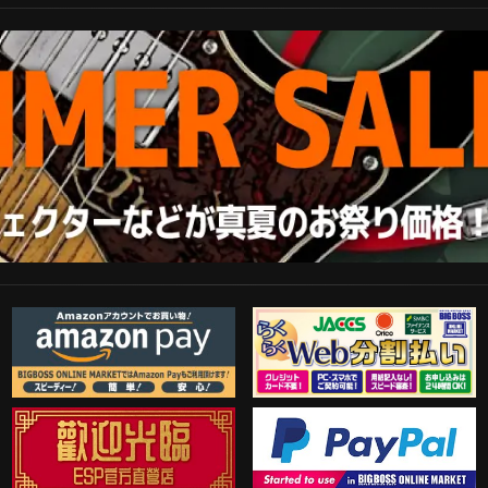
Amazon Pay
らくらくWeb分割払い
歓迎工臨
PayPal決済がご利用可能！