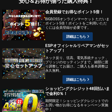
安心＆お得が揃った購入特典！
会員登録でお得なポイント5倍！
BIGBOSSオンラインマーケット ただいま
ポイント5倍！ポイントをご利用いただ
くには会員登録が必要です。
詳細はこちら
ESPオフィシャルリペアマンがセッ
トアップ！
ネック反り、弦高、電気系統チェック 、
ブリッジのセッティングまで、細部に渡
り調整してお届け。ご購入も基本調整は
永久無料。
詳細はこちら
ショッピングクレジット48回払いま
で金利0％！
期間限定！ショッピングクレジットでの
お買い物がお得になるキャンペーン実施
中！