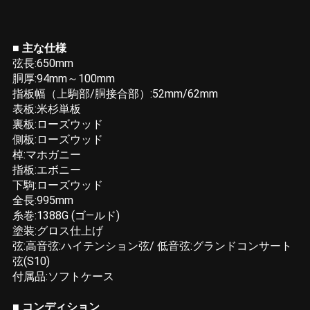
■ 主な仕様
弦長:650mm
胴厚:94mm～100mm
指板幅（上駒部/胴接合部）:52mm/62mm
表板:米杉単板
裏板:ローズウッド
側板:ローズウッド
棹:マホガニー
指板:エボニー
下駒:ローズウッド
全長:995mm
糸巻:1388G (ゴ―ルド)
塗装:グロス仕上げ
弦:高音弦:ハイテンション弦/ 低音弦:グランドコンサート
弦(S10)
付属品:ソフトケース
■ コンディション