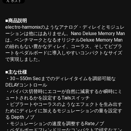
■商品説明
electro-harmonixのようなアナログ・ディレイとモジュレ
ーションは他にはありません。Nano Deluxe Memory Man
は、ベンチマークとなるオリジナルDeluxe Memory Man
の紛れもない豊かなディレイ、コーラス、そしてビブラ
ートをペダルボードに導入しやすいコンパクトなサイズ
で実現しました。
■主な仕様
・30～550m Secまでのディレイタイムを調節可能な
DELAYコントロール
・バイパス切替時にエコーが自然に減衰するか瞬時にミ
ュートされるかを設定するTailsスイッチ
・ビブラートやコーラスのようなエフェクトを生み出す
ためにディレイに加えるモジュレーションの量を設定す
る Depth ノブ
・モジュレーションの速度を調整するRateノブ
・ペダルボードフレンドリーなコンパクトで頑丈なエン