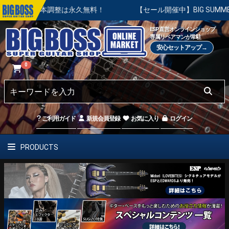
基本調整は永久無料！
【セール開催中】BIG SUMMER SAL
ESP直営オンラインショップ
専属リペアマンが常駐
安心セットアップ→
0
ご利用ガイド
新規会員登録
お気に入り
ログイン
PRODUCTS