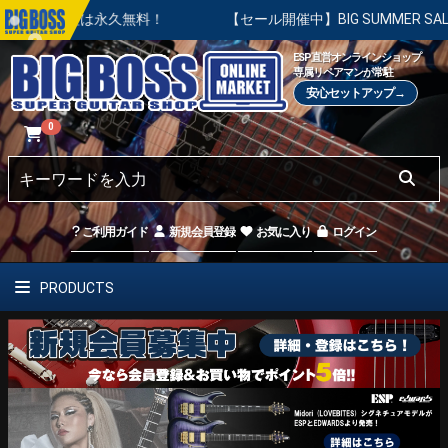
は永久無料！
【セール開催中】BIG SUMMER SALE | 対
ESP直営オンラインショップ
専属リペアマンが常駐
安心セットアップ→
0
ご利用ガイド
新規会員登録
お気に入り
ログイン
PRODUCTS