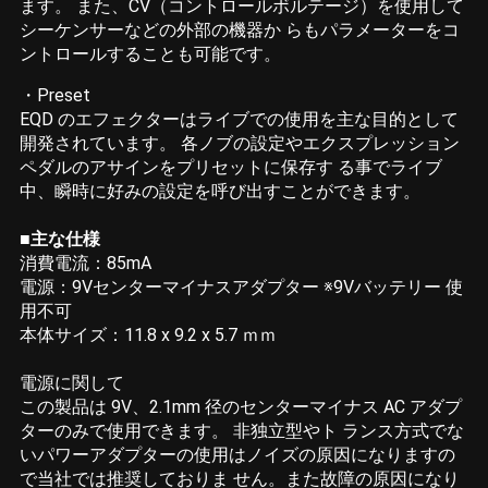
ます。 また、CV（コントロールボルテージ）を使用して
シーケンサーなどの外部の機器か らもパラメーターをコ
ントロールすることも可能です。
・Preset
EQD のエフェクターはライブでの使用を主な目的として
開発されています。 各ノブの設定やエクスプレッション
ペダルのアサインをプリセットに保存す る事でライブ
中、瞬時に好みの設定を呼び出すことができます。
■主な仕様
消費電流：85mA
電源：9Vセンターマイナスアダプター ※9Vバッテリー 使
用不可
本体サイズ：11.8 x 9.2 x 5.7 ｍｍ
電源に関して
この製品は 9V、2.1mm 径のセンターマイナス AC アダプ
ターのみで使用できます。 非独立型やト ランス方式でな
いパワーアダプターの使用はノイズの原因になりますの
で当社では推奨しておりま せん。また故障の原因になり