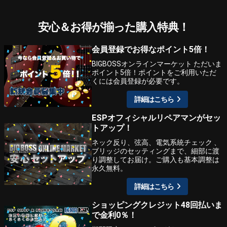
安心＆お得が揃った購入特典！
会員登録でお得なポイント5倍！
BIGBOSSオンラインマーケット ただいま
ポイント5倍！ポイントをご利用いただ
くには会員登録が必要です。
詳細はこちら
ESPオフィシャルリペアマンがセッ
トアップ！
ネック反り、弦高、電気系統チェック 、
ブリッジのセッティングまで、細部に渡
り調整してお届け。ご購入も基本調整は
永久無料。
詳細はこちら
ショッピングクレジット48回払いま
で金利0％！