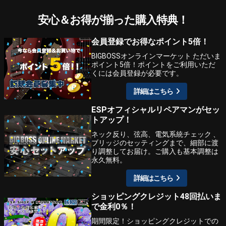
安心＆お得が揃った購入特典！
会員登録でお得なポイント5倍！
BIGBOSSオンラインマーケット ただいま
ポイント5倍！ポイントをご利用いただ
くには会員登録が必要です。
詳細はこちら
ESPオフィシャルリペアマンがセッ
トアップ！
ネック反り、弦高、電気系統チェック 、
ブリッジのセッティングまで、細部に渡
り調整してお届け。ご購入も基本調整は
永久無料。
詳細はこちら
ショッピングクレジット48回払いま
で金利0％！
期間限定！ショッピングクレジットでの