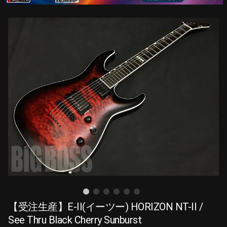
【受注生産】E-II(イーツー) HORIZON NT-II /
See Thru Black Cherry Sunburst