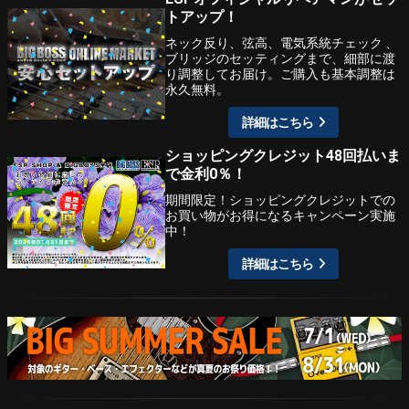
トアップ！
ネック反り、弦高、電気系統チェック 、
ブリッジのセッティングまで、細部に渡
り調整してお届け。ご購入も基本調整は
永久無料。
詳細はこちら
ショッピングクレジット48回払いま
で金利0％！
期間限定！ショッピングクレジットでの
お買い物がお得になるキャンペーン実施
中！
詳細はこちら