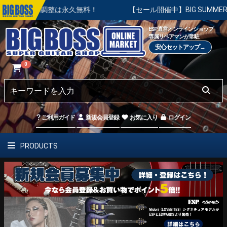
本調整は永久無料！
【セール開催中】BIG SUMMER SALE 
ESP直営オンラインショップ
専属リペアマンが常駐
安心セットアップ→
0
ご利用ガイド
新規会員登録
お気に入り
ログイン
PRODUCTS