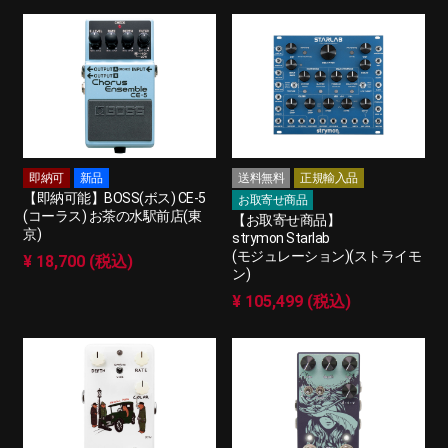
即納可
新品
送料無料
正規輸入品
【即納可能】BOSS(ボス) CE-5
お取寄せ商品
(コーラス) お茶の水駅前店(東
【お取寄せ商品】
京)
strymon Starlab
(モジュレーション)(ストライモ
¥ 18,700 (税込)
ン)
¥ 105,499 (税込)