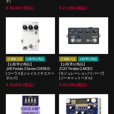
オ)
¥ 36,465 (税込)
¥ 21,890 (税込)
正規輸入品
お取寄せ商品
正規輸入品
お取寄せ商品
【お取寄せ商品】
【お取寄せ商品】
JHS Pedals 3 Series CHORUS
ZCAT Pedals Q-MOD2
(コーラス)(ジェイエイチエスペ
(モジュレーション/リバーブ)
ダルズ)
(ジーキャットペダル)
¥ 20,020 (税込)
¥ 38,500 (税込)