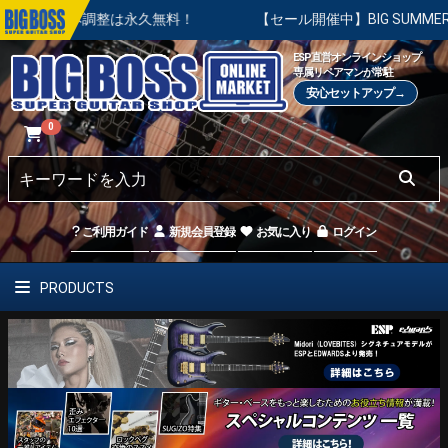
本調整は永久無料！
【セール開催中】BIG SUMMER SALE 
ESP直営オンラインショップ
専属リペアマンが常駐
安心セットアップ→
0
ご利用ガイド
新規会員登録
お気に入り
ログイン
PRODUCTS