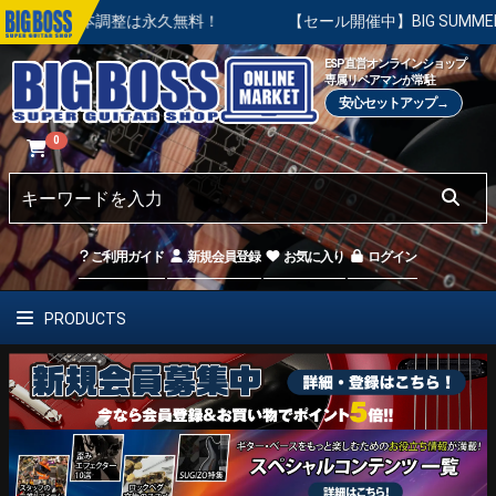
後の基本調整は永久無料！
【セール開催中】BIG SUMMER SA
ESP直営オンラインショップ
専属リペアマンが常駐
安心セットアップ→
0
ご利用ガイド
新規会員登録
お気に入り
ログイン
PRODUCTS