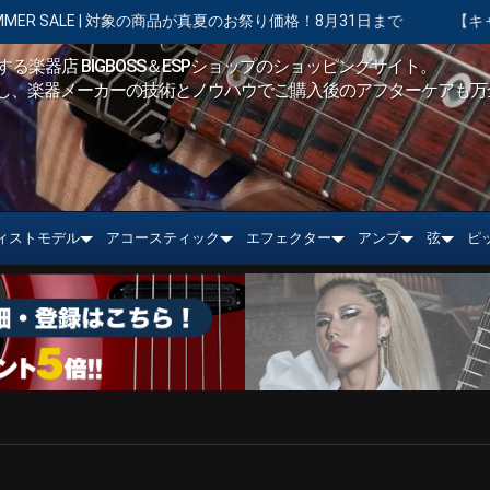
対象の商品が真夏のお祭り価格！8月31日まで
【キャンペーン実施中】シ
る楽器店 BIGBOSS＆ESPショップのショッピングサイト。
し、楽器メーカーの技術とノウハウでご購入後のアフターケアも万
ィストモデル
アコースティック
エフェクター
アンプ
弦
ピ