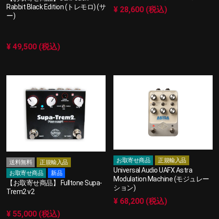
Rabbit Black Edition (トレモロ) (サ
¥ 28,600 (税込)
ー)
¥ 49,500 (税込)
お取寄せ商品
正規輸入品
送料無料
正規輸入品
Universal Audio UAFX Astra
お取寄せ商品
新品
Modulation Machine (モジュレー
【お取寄せ商品】 Fulltone Supa-
ション)
Trem2 v2
¥ 68,200 (税込)
¥ 55,000 (税込)