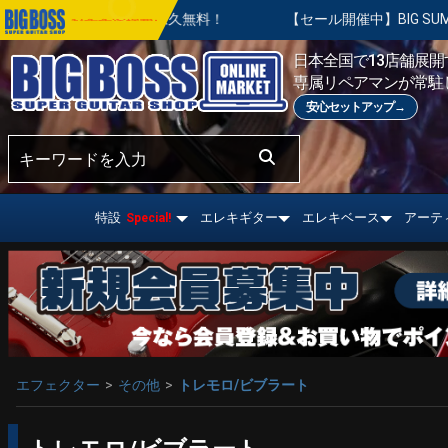
整は永久無料！
【セール開催中】BIG SUMMER SALE | 
おすすめ情報!
日本全国で13店舗展開す
専属リペアマンが常駐
安心セットアップ→
特設
エレキギター
エレキベース
アーテ
Special!
エフェクター
その他
トレモロ/ビブラート