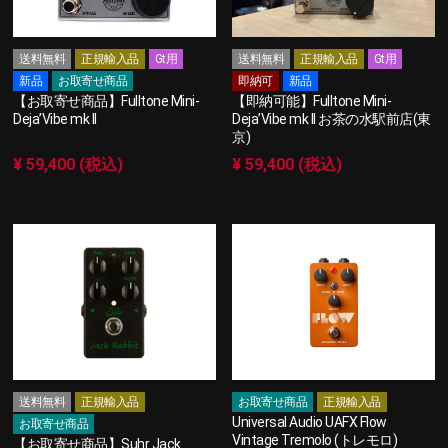
送料無料
正規輸入品
Gt用
送料無料
正規輸入品
Gt用
新品
お取寄せ商品
即納可
新品
【お取寄せ商品】Fulltone Mini-
【即納可能】Fulltone Mini-
Deja’Vibe mk II
Deja’Vibe mk II お茶の水駅前店(東
京)
¥ 59,400 (税込)
¥ 59,400 (税込)
送料無料
正規輸入品
お取寄せ商品
正規輸入品
Universal Audio UAFX Flow
お取寄せ商品
Vintage Tremolo (トレモロ)
【お取寄せ商品】Suhr Jack