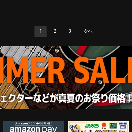
1
2
3
次へ
Amazon Pay
らくらくWeb分割払い