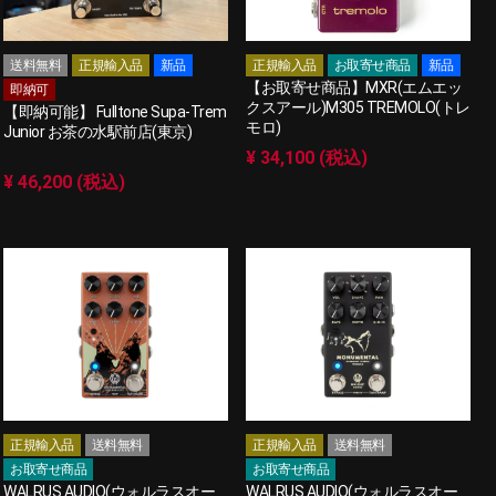
送料無料
正規輸入品
新品
正規輸入品
お取寄せ商品
新品
【お取寄せ商品】MXR(エムエッ
即納可
クスアール)M305 TREMOLO(トレ
【即納可能】 Fulltone Supa-Trem
モロ)
Junior お茶の水駅前店(東京)
¥ 34,100 (税込)
¥ 46,200 (税込)
正規輸入品
送料無料
正規輸入品
送料無料
お取寄せ商品
お取寄せ商品
WALRUS AUDIO(ウォルラスオー
WALRUS AUDIO(ウォルラスオー