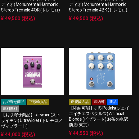
ディオ) Monumental Harmonic
ディオ) Monumental Harmonic
Stereo Tremolo #OR (トレモロ)
Stereo Tremolo #BK (トレモロ)
¥ 49,500 (税込)
¥ 49,500 (税込)
お取寄せ商品
正規輸入品
正規輸入品
即納可
新品
【即納可能】JHS Pedals(ジェイ
送料無料
エイチエスペダルズ) Artificial
【お取寄せ商品】strymon(スト
Blonde (ビブラート) お茶の水駅
ライモン) UltraViolet (トレモロ／
前店(東京)
ヴィブラート)
¥ 44,550 (税込)
¥ 44,000 (税込)