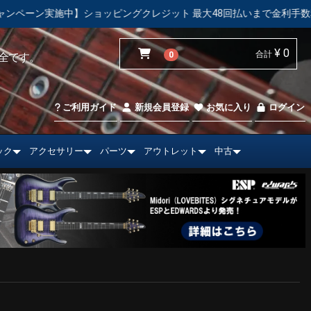
ョッピングクレジット 最大48回払いまで金利手数料無料！
【中
¥ 0
合計
0
全です。
ご利用ガイド
新規会員登録
お気に入り
ログイン
ック
アクセサリー
パーツ
アウトレット
中古