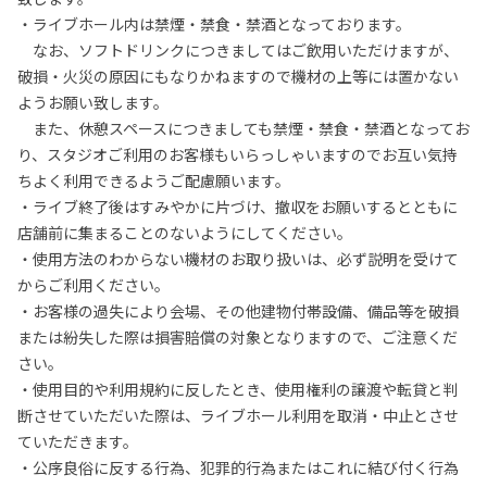
・ライブホール内は禁煙・禁食・禁酒となっております。
なお、ソフトドリンクにつきましてはご飲用いただけますが、
破損・火災の原因にもなりかねますので機材の上等には置かない
ようお願い致します。
また、休憩スペースにつきましても禁煙・禁食・禁酒となってお
り、スタジオご利用のお客様もいらっしゃいますのでお互い気持
ちよく利用できるようご配慮願います。
・ライブ終了後はすみやかに片づけ、撤収をお願いするとともに
店舗前に集まることのないようにしてください。
・使用方法のわからない機材のお取り扱いは、必ず説明を受けて
からご利用ください。
・お客様の過失により会場、その他建物付帯設備、備品等を破損
または紛失した際は損害賠償の対象となりますので、ご注意くだ
さい。
・使用目的や利用規約に反したとき、使用権利の譲渡や転貸と判
断させていただいた際は、ライブホール利用を取消・中止とさせ
ていただきます。
・公序良俗に反する行為、犯罪的行為またはこれに結び付く行為