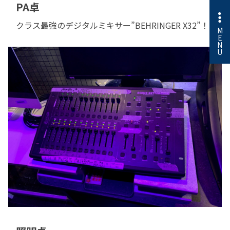
PA卓
クラス最強のデジタルミキサー”BEHRINGER X32”！
M
E
N
U