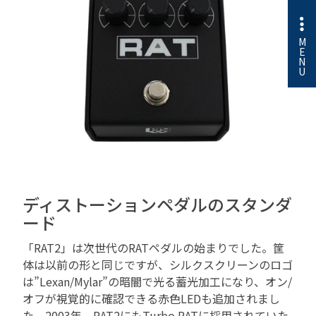
M
E
N
U
ディストーションペダルのスタンダ
ード
「RAT2」は次世代のRATペダルの始まりでした。筐
体は以前の形と同じですが、シルクスクリーンのロゴ
は”Lexan/Mylar”の暗闇で光る蓄光加工になり、オン/
オフが視覚的に確認できる赤色LEDも追加されまし
た。2003年、RAT2にもTurbo RATに採用されていた