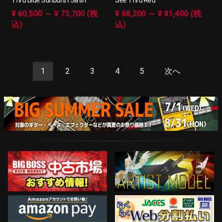
Thru Blue Sunburst Satin
See Thru Red
¥ 60,500 ～ ¥ 73,700 (税
¥ 68,200 ～ ¥ 81,400 (税
込)
込)
1
2
3
4
5
次へ