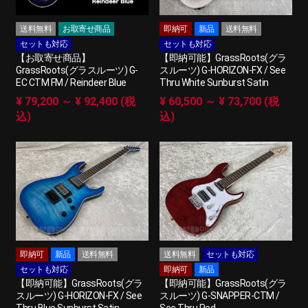
送料無料
お取寄せ商品
即納可
新品
送料無料
セットも対応
セットも対応
【お取寄せ商品】
【即納可能】GrassRoots(グラ
GrassRoots(グラスルーツ) G-
スルーツ) G-HORIZON-FX / See
EC CTM FM / Reindeer Blue
Thru White Sunburst Satin
¥ 79,200 ～ ¥ 92,400 (税
¥ 60,500 ～ ¥ 73,700 (税
込)
込)
即納可
新品
送料無料
送料無料
セットも対応
セットも対応
即納可
新品
【即納可能】GrassRoots(グラ
【即納可能】GrassRoots(グラ
スルーツ) G-HORIZON-FX / See
スルーツ) G-SNAPPER-CTM /