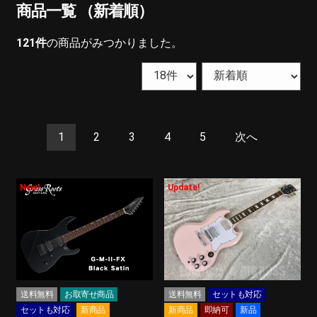
商品一覧 （新着順）
121
件
の商品がみつかりました。
1
2
3
4
5
次へ
New!
Update!
送料無料
お取寄せ商品
送料無料
セットも対応
セットも対応
新商品
新商品
即納可
新品