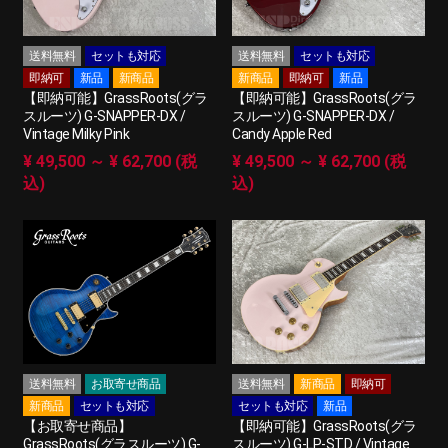
送料無料
セットも対応
送料無料
セットも対応
即納可
新品
新商品
新商品
即納可
新品
【即納可能】GrassRoots(グラ
【即納可能】GrassRoots(グラ
スルーツ) G-SNAPPER-DX /
スルーツ) G-SNAPPER-DX /
Vintage Milky Pink
Candy Apple Red
¥ 49,500 ～ ¥ 62,700 (税
¥ 49,500 ～ ¥ 62,700 (税
込)
込)
送料無料
お取寄せ商品
送料無料
新商品
即納可
新商品
セットも対応
セットも対応
新品
【お取寄せ商品】
【即納可能】GrassRoots(グラ
GrassRoots(グラスルーツ) G-
スルーツ) G-LP-STD / Vintage