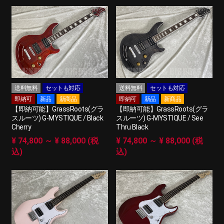
送料無料
セットも対応
送料無料
セットも対応
即納可
新品
新商品
即納可
新品
新商品
【即納可能】GrassRoots(グラ
【即納可能】GrassRoots(グラ
スルーツ) G-MYSTIQUE / Black
スルーツ) G-MYSTIQUE / See
Cherry
Thru Black
¥ 74,800 ～ ¥ 88,000 (税
¥ 74,800 ～ ¥ 88,000 (税
込)
込)