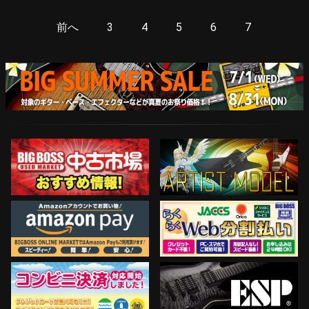
前へ
3
4
5
6
7