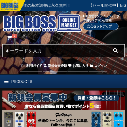
ご購入後の基本調整は永久無料！
【セール開催中】BIG SUMM
ESP直営オンラインショップ
専属リペアマンが常駐
安心セットアップ→
0
ご利用ガイド
新規会員登録
お気に入り
ログイン
PRODUCTS